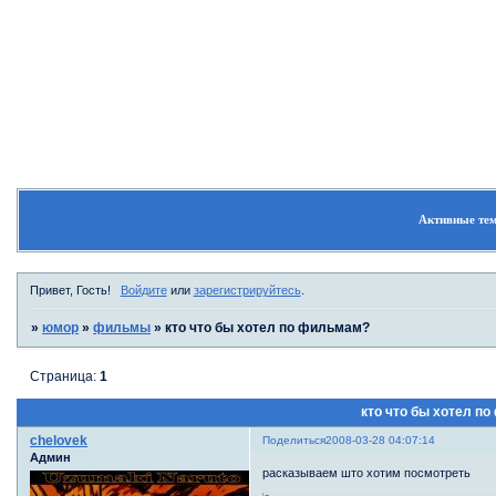
Форум
Участники
Правила
П
Активные те
Привет, Гость!
Войдите
или
зарегистрируйтесь
.
»
юмор
»
фильмы
»
кто что бы хотел по фильмам?
Страница:
1
кто что бы хотел п
chelovek
Поделиться
2008-03-28 04:07:14
Админ
расказываем што хотим посмотреть