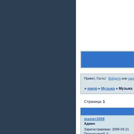
Привет, Гость!
Войдите
или
зар
»
юмор
»
Музыка
»
Музыка
Страница:
1
master2008
Админ
Зарегистрирован
: 2008-03-21
Приглашений:
0