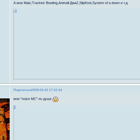
А мне Maio,Tracktor Bowling,Animall ДжаZ,SlipKnot,System of a down и т.д.
-1
Поделиться
2008-04-30 17:42:44
мне "noize MC" по душе
0