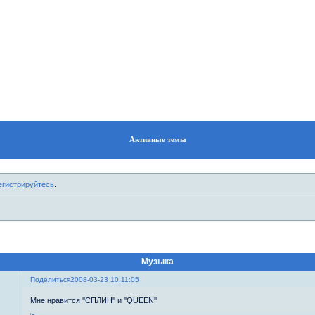
Форум
Участники
Правила
Поиск
Регистрация
Войти
Активные темы
егистрируйтесь
.
Музыка
Поделиться
2008-03-23 10:11:05
Мне нравится ''СПЛИН'' и ''QUEEN''