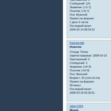
Сообщений:
124
Уважение:
[+1/-7]
Позитив:
[+3/-7]
Пол:
Мужской
Провел на форуме:
1 день 9 часов
Последний визит:
2009-02-14 08:34:22
Katrinchik
Новичок
Откуда:
Питер
Зарегистрирован
: 2008-03-23
Приглашений:
0
Сообщений:
3
Уважение:
[+0/-0]
Позитив:
[+0/-0]
Пол:
Женский
Возраст:
33
[1993-06-09]
Провел на форуме:
50 минут
Последний визит:
2008-03-29 03:35:51
rider1203
Модер