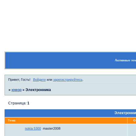
Форум
Участники
Правила
П
Активные те
Привет, Гость!
Войдите
или
зарегистрируйтесь
.
»
юмор
»
Электронника
Страница:
1
Электронни
Тема
О
nokia 5300
master2008